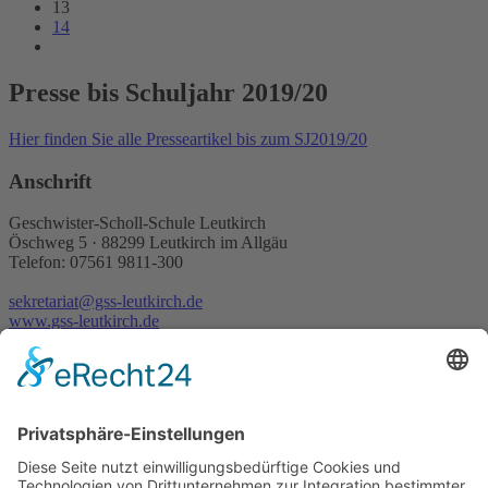
13
14
Presse bis Schuljahr 2019/20
Hier finden Sie alle Presseartikel bis zum SJ2019/20
Anschrift
Geschwister-Scholl-Schule Leutkirch
Öschweg 5 · 88299 Leutkirch im Allgäu
Telefon: 07561 9811-300
sekretariat@gss-leutkirch.de
www.gss-leutkirch.de
Rechtliches
Sitemap
Datenschutz/Haftungsausschluß
Impressum