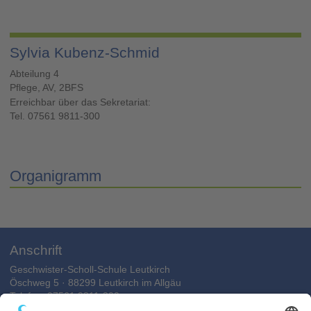
Sylvia Kubenz-Schmid
Abteilung 4
Pflege, AV, 2BFS
Erreichbar über das Sekretariat:
Tel. 07561 9811-300
Organigramm
Anschrift
Geschwister-Scholl-Schule Leutkirch
Öschweg 5 · 88299 Leutkirch im Allgäu
Telefon: 07561 9811-300