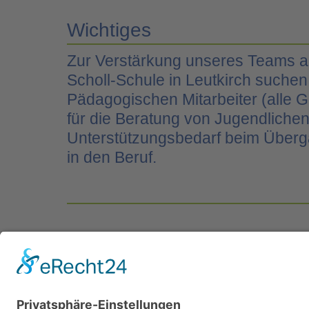
Wichtiges
Zur Verstärkung unseres Teams a
Scholl-Schule in Leutkirch suchen
Pädagogischen Mitarbeiter (alle 
für die Beratung von Jugendlichen
Unterstützungsbedarf beim Überg
in den Beruf.
Anschrift
Geschwister-Scholl-Schule Leutkirch