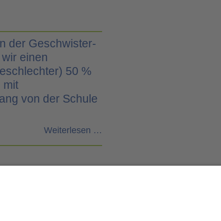
n der Geschwister-
 wir einen
Geschlechter) 50 %
 mit
ang von der Schule
Weiterlesen …
Rechtliches
Sitemap