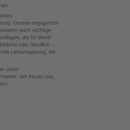
chen.
tarkes
erung. Unsere engagierten
 sondern auch wichtige
dlagen, die für Beruf
ildend oder beruflich –
tzende Lernumgebung, die
er unser
rojekte. Wir freuen uns,
fen!