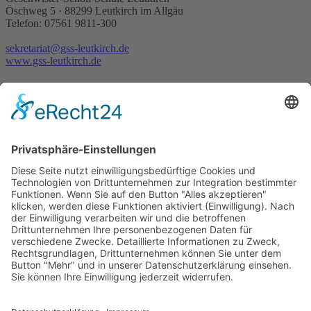
Öschweg 5 · 88299 Leutkirch im Allgäu
Telefon: 07561 9811-300
sekretariat@gss-leutkirch.de
www.gss-leutkirch.de
Rechtliches
Sitemap
Datenschutz/Haftungsausschluß
Impressum
Barrierefreiheit
Cookie-Einstellungen