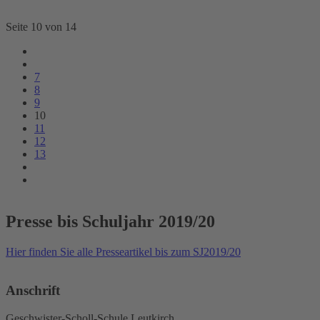
Seite 10 von 14
7
8
9
10
11
12
13
Presse bis Schuljahr 2019/20
Hier finden Sie alle Presseartikel bis zum SJ2019/20
Anschrift
Geschwister-Scholl-Schule Leutkirch