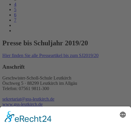
4
5
6
7
Presse bis Schuljahr 2019/20
Hier finden Sie alle Presseartikel bis zum SJ2019/20
Anschrift
Geschwister-Scholl-Schule Leutkirch
Öschweg 5 · 88299 Leutkirch im Allgäu
Telefon: 07561 9811-300
sekretariat@gss-leutkirch.de
www.gss-leutkirch.de
Rechtliches
Sitemap