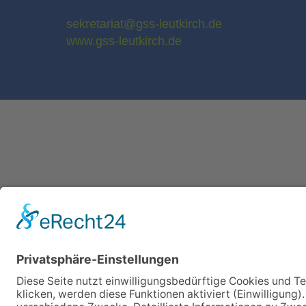
sekretariat@gss-leutkirch.de
www.gss-leutkirch.de