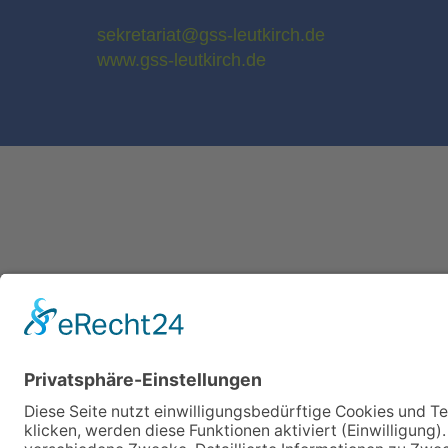
sekretariat@gss-leutkirch.de
www.gss-leutkirch.de